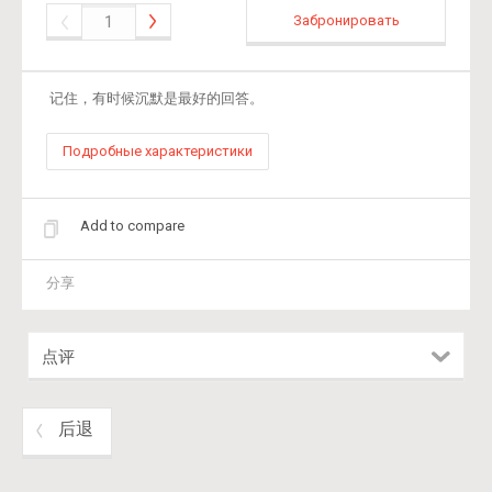
Забронировать
记住，有时候沉默是最好的回答。
Подробные характеристики
Add to compare
分享
点评
后退