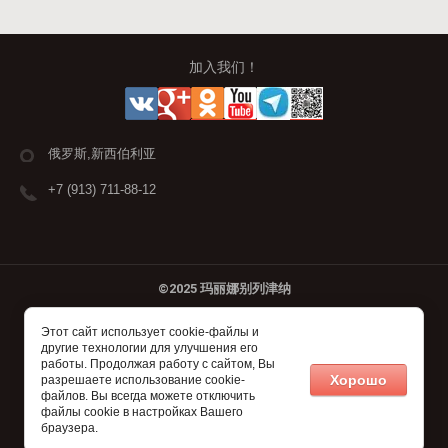
加入我们！
俄罗斯,新西伯利亚
+7 (913) 711-88-12
©2025 玛丽娜别列津纳
Этот сайт использует cookie-файлы и
Megagroup.ru
другие технологии для улучшения его
работы. Продолжая работу с сайтом, Вы
Хорошо
разрешаете использование cookie-
файлов. Вы всегда можете отключить
файлы cookie в настройках Вашего
браузера.