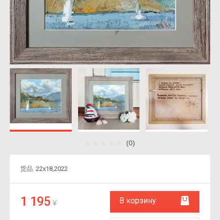
(0)
货品:
22х18,2022
1 195
В корзину
¥