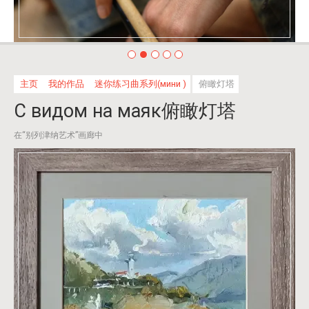
主页
我的作品
迷你练习曲系列(мини )
俯瞰灯塔
С видом на маяк俯瞰灯塔
在“别列津纳艺术”画廊中