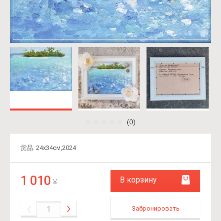
(0)
货品:
24х34см,2024
1 010
В корзину
¥
Забронировать