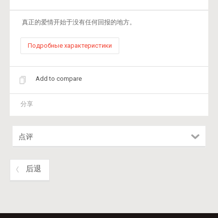
真正的爱情开始于没有任何回报的地方。
Подробные характеристики
Add to compare
分享
点评
后退